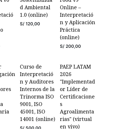
d Ambiental
Online –
etació
1.0 (online)
Interpretació
n y Aplicación
S/
120,00
lo
Práctica
(online)
0
S/
200,00
r
Curso de
PAEP LATAM
gación
Interpretació
2026
n y Auditores
"Implementad
ores
Internos de la
or Líder de
Trinorma ISO
Certificacione
ia
9001, ISO
s
aria
45001, ISO
Agroalimenta
14001 (online)
rias" (virtual
en vivo)
S/
500,00