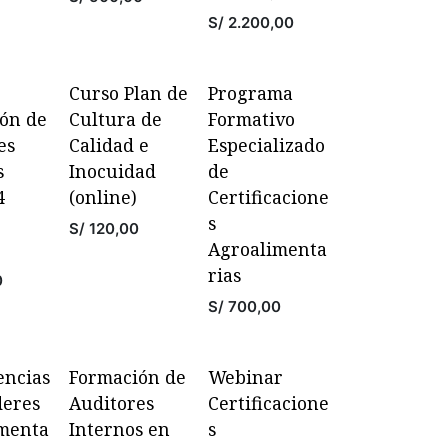
S/
2.200,00
Curso Plan de
Programa
ón de
Cultura de
Formativo
es
Calidad e
Especializado
s
Inocuidad
de
4
(online)
Certificacione
s
S/
120,00
Agroalimenta
rias
0
S/
700,00
ncias
Formación de
Webinar
deres
Auditores
Certificacione
menta
Internos en
s