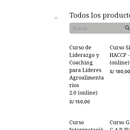
Todos los product
Venta
Curso de
Curso S
Liderazgo y
HACCP 
Coaching
(online)
para Líderes
S/
180,0
Agroalimenta
rios
2.0 (online)
S/
150,00
Curso
Curso G
Interpretació
G.A.P. I