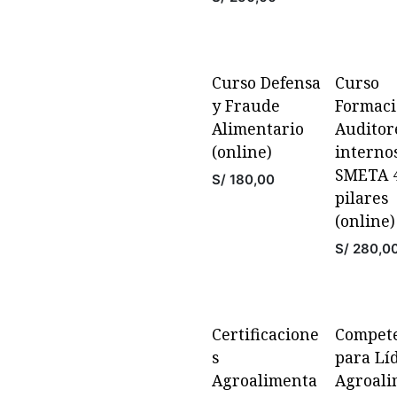
Curso Defensa
Curso
y Fraude
Formaci
Alimentario
Auditor
(online)
interno
SMETA 
S/
180,00
pilares
(online)
S/
280,0
Certificacione
Compete
s
para Lí
Agroalimenta
Agroali