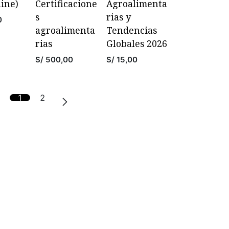
line)
Certificacione
Agroalimenta
s
rias y
0
agroalimenta
Tendencias
rias
Globales 2026
S/
500,00
S/
15,00
1
2