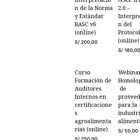
n de la Norma
2.0 –
y Estándar
Interpr
BASC v6
n del
(online)
Protoco
(online)
S/
200,00
S/
180,0
Curso
Webina
Formación de
Homolo
Auditores
de
Internos en
proveed
certificacione
para la
s
industr
agroalimenta
aliment
rias (online)
S/
50,00
S/
250,00