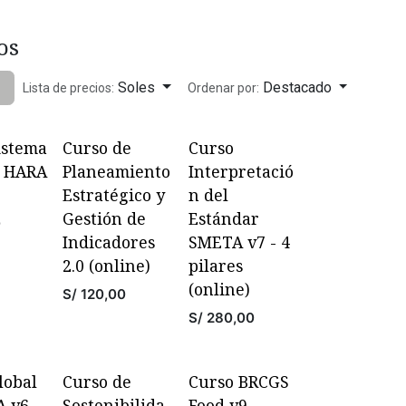
os
Soles
Destacado
Lista de precios:
Ordenar por:
istema
Curso de
Curso
- HARA
Planeamiento
Interpretació
Estratégico y
n del
Gestión de
Estándar
0
Indicadores
SMETA v7 - 4
2.0 (online)
pilares
(online)
S/
120,00
S/
280,00
lobal
Curso de
Curso BRCGS
FA v6
Sostenibilida
Food v9