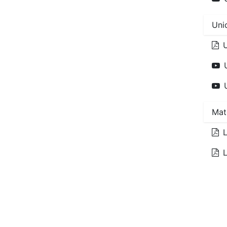
Unid
U
Mat
L
L