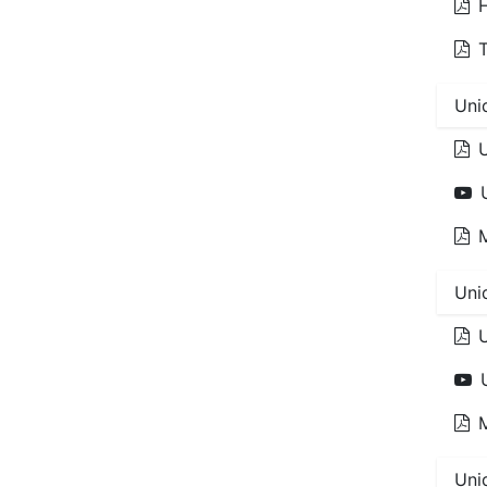
H
T
Uni
U
Uni
U
Uni