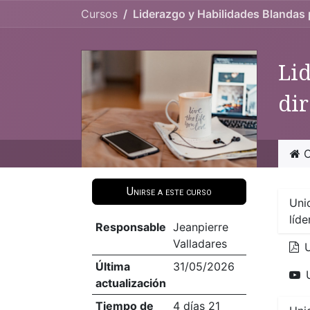
Ir al contenido
Cursos
Liderazgo y Habilidades Blandas p
Lid
dir
C
Unirse a este curso
Uni
líde
Responsable
Jeanpierre
Valladares
U
Última
31/05/2026
actualización
Tiempo de
4 días 21